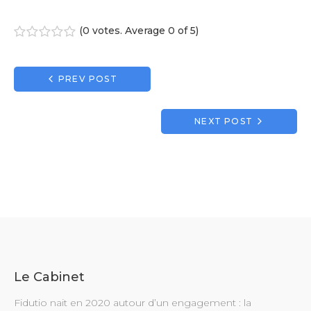
(
0 votes
. Average
0
of 5)
1
2
3
4
5
Navigation
PREV POST
de
l’article
NEXT POST
Le Cabinet
Fidutio nait en 2020 autour d’un engagement : la