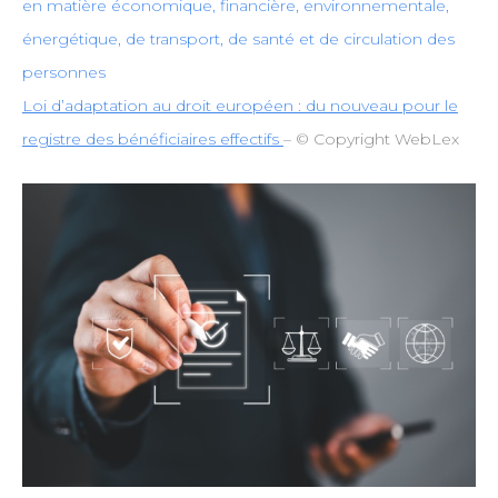
en matière économique, financière, environnementale,
énergétique, de transport, de santé et de circulation des
personnes
Loi d’adaptation au droit européen : du nouveau pour le
registre des bénéficiaires effectifs
– © Copyright WebLex