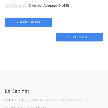
(
0 votes
. Average
0
of 5)
1
2
3
4
5
Navigation
PREV POST
de
l’article
NEXT POST
Le Cabinet
Fidutio nait en 2020 autour d’un engagement : la
satisfaction de ses clients.