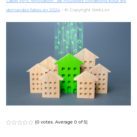
Label HPE rénovation : de nouvelles conditions pour les
demandes faites en 2024
– © Copyright WebLex
(
0 votes
. Average
0
of 5)
1
2
3
4
5