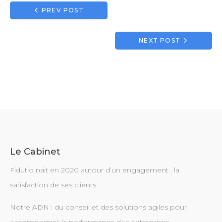
Navigation
PREV POST
de
l’article
NEXT POST
Le Cabinet
Fidutio nait en 2020 autour d’un engagement : la
satisfaction de ses clients.
Notre ADN : du conseil et des solutions agiles pour