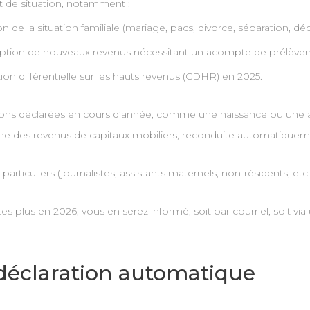
 de situation, notamment :
e la situation familiale (mariage, pacs, divorce, séparation, déc
eption de nouveaux revenus nécessitant un acompte de prélèvem
on différentielle sur les hauts revenus (CDHR) en 2025.
tions déclarées en cours d’année, comme une naissance ou une ad
ème des revenus de capitaux mobiliers, reconduite automatiquem
rticuliers (journalistes, assistants maternels, non-résidents, etc.)
tes plus en 2026, vous en serez informé, soit par courriel, soit v
déclaration automatique