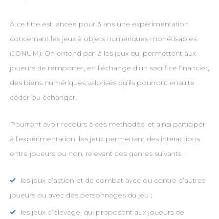
À ce titre est lancée pour 3 ans une expérimentation
concernant les jeux à objets numériques monétisables
(JONUM). On entend par là les jeux qui permettent aux
joueurs de remporter, en l’échange d’un sacrifice financier,
des biens numériques valorisés qu’ils pourront ensuite
céder ou échanger.
Pourront avoir recours à ces méthodes, et ainsi participer
à l’expérimentation, les jeux permettant des interactions
entre joueurs ou non, relevant des genres suivants :
les jeux d’action et de combat avec ou contre d’autres
joueurs ou avec des personnages du jeu ;
les jeux d’élevage, qui proposent aux joueurs de