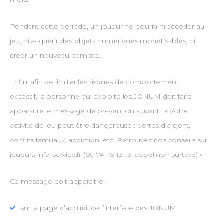
Pendant cette période, un joueur ne pourra ni accéder au
jeu, ni acquérir des objets numériques monétisables, ni
créer un nouveau compte.
Enfin, afin de limiter les risques de comportement
excessif, la personne qui exploite les JONUM doit faire
apparaitre le message de prévention suivant : « Votre
activité de jeu peut être dangereuse : pertes d’argent,
conflits familiaux, addiction, etc. Retrouvez nos conseils sur
joueurs-info-service.fr (09-74-75-13-13, appel non surtaxé) ».
Ce message doit apparaitre :
sur la page d’accueil de l’interface des JONUM ;