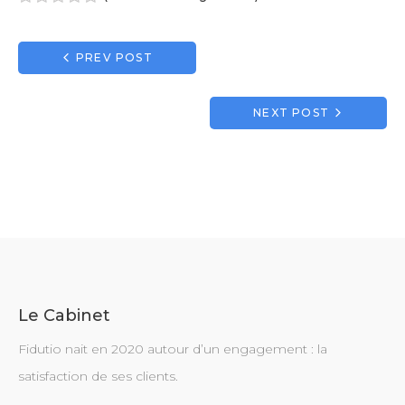
1
2
3
4
5
Navigation
PREV POST
de
l’article
NEXT POST
Le Cabinet
Fidutio nait en 2020 autour d’un engagement : la
satisfaction de ses clients.