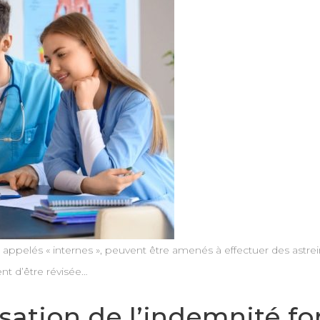
ppelés « internes », peuvent être amenés à effectuer des astrein
ient d’être révisée…
isation de l’indemnité fo