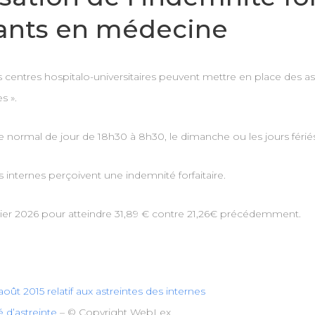
iants en médecine
s centres hospitalo-universitaires peuvent mettre en place des as
s ».
e normal de jour de 18h30 à 8h30, le dimanche ou les jours fériés
 internes perçoivent une indemnité forfaitaire.
vrier 2026 pour atteindre 31,89 € contre 21,26€ précédemment.
août 2015 relatif aux astreintes des internes
 d’astreinte
– © Copyright WebLex