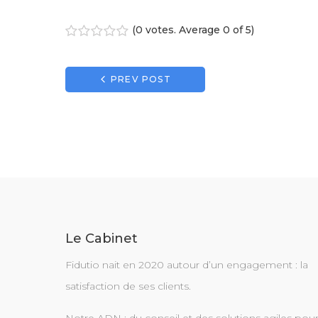
(
0 votes
. Average
0
of 5)
1
2
3
4
5
Navigation
PREV POST
de
l’article
Le Cabinet
Fidutio nait en 2020 autour d’un engagement : la
satisfaction de ses clients.