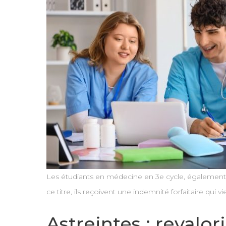
Les étudiants en médecine en 3e cycle, également a
ce titre, ils reçoivent une indemnité forfaitaire qui v
Astreintes : revalor