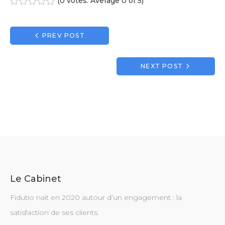
(
0 votes
. Average
0
of 5)
1
2
3
4
5
Navigation
PREV POST
de
l’article
NEXT POST
Le Cabinet
Fidutio nait en 2020 autour d’un engagement : la
satisfaction de ses clients.