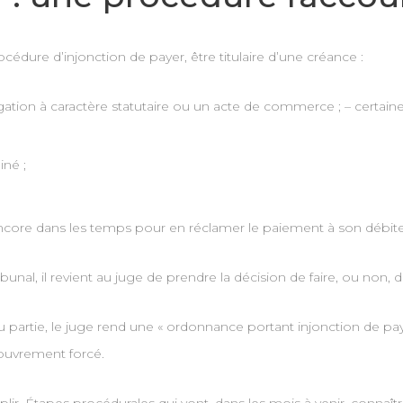
océdure d’injonction de payer, être titulaire d’une créance :
ation à caractère statutaire ou un acte de commerce ; – certaine,
iné ;
t encore dans les temps pour en réclamer le paiement à son débite
nal, il revient au juge de prendre la décision de faire, ou non, 
u partie, le juge rend une « ordonnance portant injonction de pay
couvrement forcé.