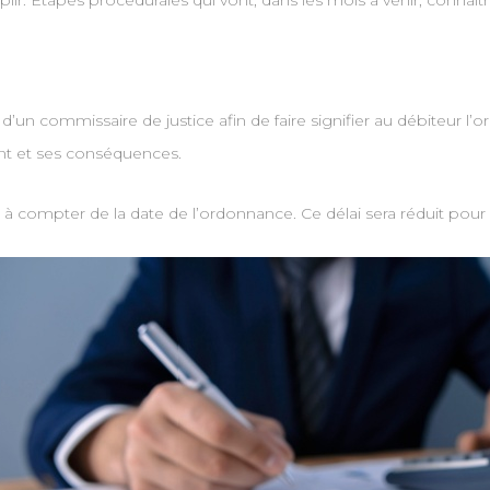
plir. Étapes procédurales qui vont, dans les mois à venir, connaît
 d’un commissaire de justice afin de faire signifier au débiteur l’
nt et ses conséquences.
s à compter de la date de l’ordonnance. Ce délai sera réduit pour 