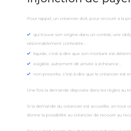
Pour rappel, un créancier doit, pour recourir à la pr
qui trouve son origine dans un contrat, une oblig
raisonnablement contestée ;
liquide, c’est-à-dire que son montant est déterm
exigible, autrement dit arrivée à échéance ;
non prescrite, c’est-à-dire que le créancier es
Une fois la demande déposée dans les règles au tribu
Si la demande du créancier est accueillie, en tout o
donne la possibilité au créancier de recourir au re