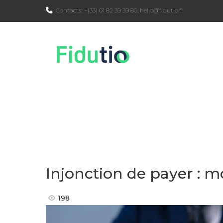
Skip
Contacts:
+(33) 01 82 39 39 80
,
hello@fidutio.fr
to
content
Injonction de payer : m
198