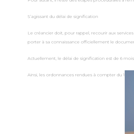
Pour autant, il reste des étapes procédurales à rem
S’agissant du délai de signification
Le créancier doit, pour rappel, recourir aux services
porter à sa connaissance officiellement le docume
Actuellement, le délai de signification est de 6 moi
Ainsi, les ordonnances rendues à compter du 1