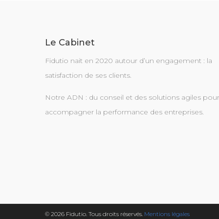
Le Cabinet
Fidutio nait en 2020 autour d’un engagement : la
satisfaction de ses clients.
Notre ADN : du conseil et des solutions agiles pou
accompagner la performance des entreprises.
© 2026 Fidutio. Tous droits réservés.
Mentions légales