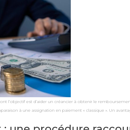
dont l’objectif est d’aider un créancier à obtenir le rembourseme
paraison à une assignation en paiement « classique ». Un avantag
r : une procédure raccou