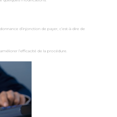
re quelques modifications.
ordonnance d’injonction de payer, c’est-à-dire de
améliorer l’efficacité de la procédure.