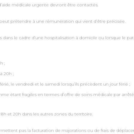
’aide médicale urgente devront être contactés.
l peut prétendre à une rémunération qui vient d’être précisée.
is dans le cadre d’une hospitalisation à domicile ou lorsque le pa
h ;
à 20h ;
érié, le vendredi et le samedi lorsqu’ils précèdent un jour férié ;
 étant fragiles en termes d’offre de soins médicale par arrêté
h et 20h dans les autres zones du territoire.
rmettent pas la facturation de majorations ou de frais de déplac