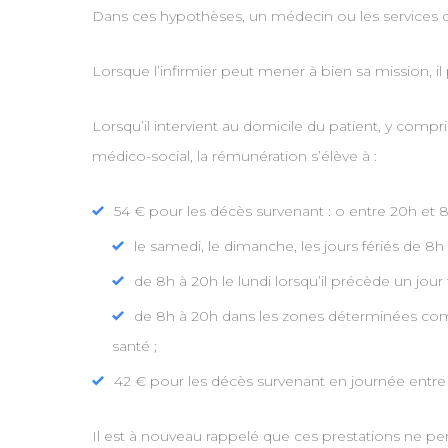
Dans ces hypothèses, un médecin ou les services d
Lorsque l’infirmier peut mener à bien sa mission, i
Lorsqu’il intervient au domicile du patient, y compr
médico-social, la rémunération s’élève à :
54 € pour les décès survenant : o entre 20h et 8
le samedi, le dimanche, les jours fériés de 8h 
de 8h à 20h le lundi lorsqu’il précède un jour f
de 8h à 20h dans les zones déterminées comme
santé ;
42 € pour les décès survenant en journée entre 8
Il est à nouveau rappelé que ces prestations ne pe