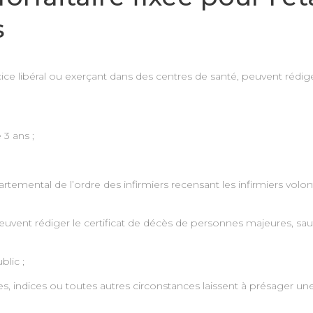
s
cice libéral ou exerçant dans des centres de santé, peuvent rédiger
 3 ans ;
partemental de l’ordre des infirmiers recensant les infirmiers volont
 peuvent rédiger le certificat de décès de personnes majeures, sau
blic ;
s, indices ou toutes autres circonstances laissent à présager une