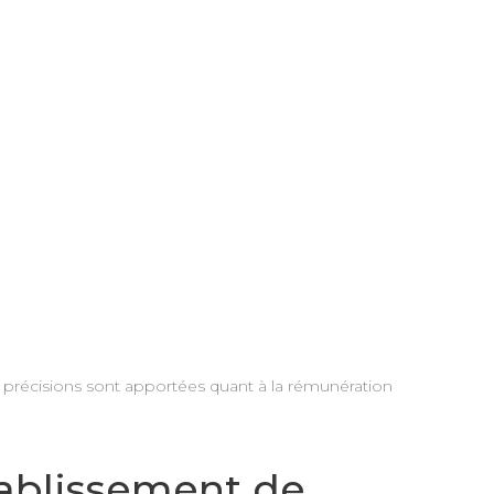
s précisions sont apportées quant à la rémunération
tablissement de