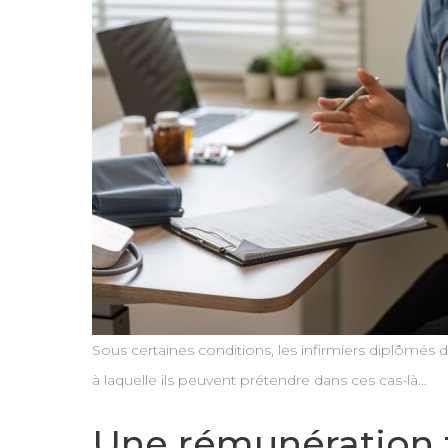
Sous certaines conditions, les infirmiers diplômés
à laquelle ils peuvent prétendre dans ces cas-là…
Une rémunération fo