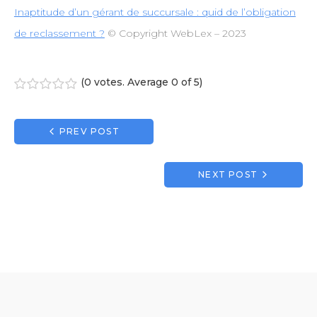
Inaptitude d’un gérant de succursale : quid de l’obligation
de reclassement ?
© Copyright WebLex – 2023
(
0 votes
. Average
0
of 5)
1
2
3
4
5
Navigation
PREV POST
de
l’article
NEXT POST