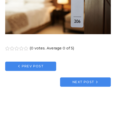
(
0 votes
. Average
0
of 5)
1
2
3
4
5
Navigation
PREV POST
de
l’article
NEXT POST