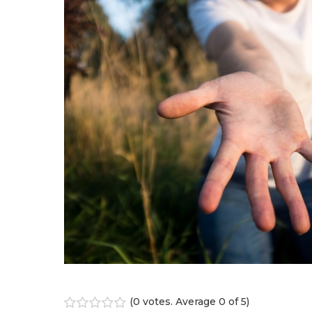
(
0 votes
. Average
0
of 5)