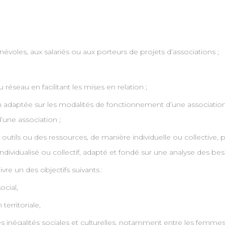
évoles, aux salariés ou aux porteurs de projets d’associations ;
réseau en facilitant les mises en relation ;
 adaptée sur les modalités de fonctionnement d’une association e
’une association ;
outils ou des ressources, de manière individuelle ou collective,
vidualisé ou collectif, adapté et fondé sur une analyse des beso
re un des objectifs suivants :
ocial,
territoriale,
des inégalités sociales et culturelles, notamment entre les femm