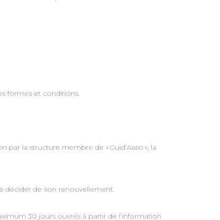
s formes et conditions.
n par la structure membre de « Guid’Asso », la
n de décider de son renouvellement.
maximum 30 jours ouvrés à partir de l’information