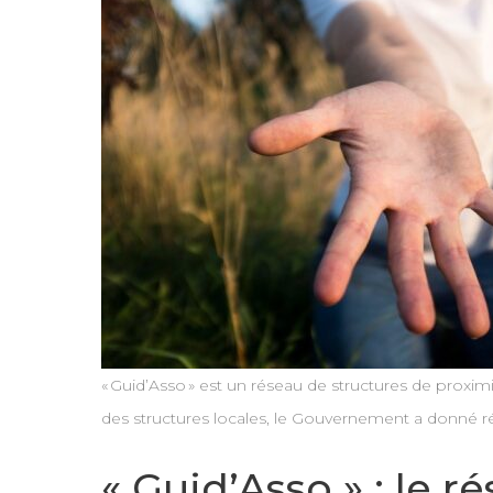
« Guid’Asso » est un réseau de structures de proxi
des structures locales, le Gouvernement a donné r
« Guid’Asso » : le r