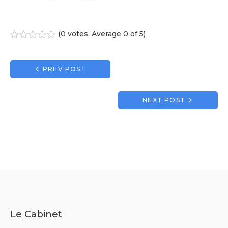
(
0 votes
. Average
0
of 5)
1
2
3
4
5
Navigation
PREV POST
de
l’article
NEXT POST
Le Cabinet