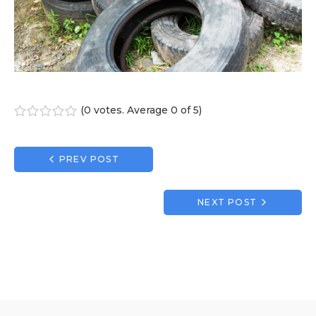
(
0 votes
. Average
0
of 5)
1
2
3
4
5
Navigation
PREV POST
de
l’article
NEXT POST