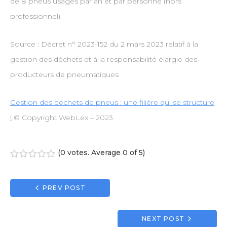
de 8 pneus usagés par an et par personne (hors
professionnel).
Source : Décret n° 2023-152 du 2 mars 2023 relatif à la
gestion des déchets et à la responsabilité élargie des
producteurs de pneumatiques
Gestion des déchets de pneus : une filière qui se structure
!
© Copyright WebLex – 2023
(
0 votes
. Average
0
of 5)
1
2
3
4
5
Navigation
PREV POST
de
l’article
NEXT POST