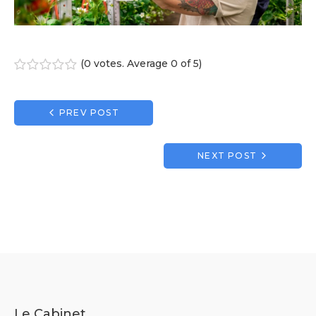
(
0 votes
. Average
0
of 5)
1
2
3
4
5
Navigation
PREV POST
de
l’article
NEXT POST
Le Cabinet