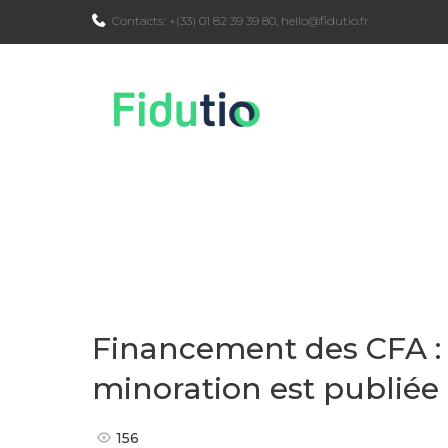
Skip
Contacts:
+(33) 01 82 39 39 80
,
hello@fidutio.fr
to
content
Financement des CFA : l
minoration est publiée
156