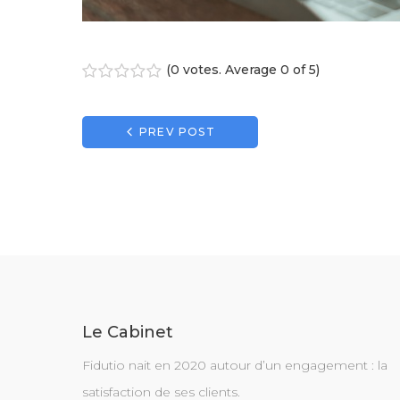
(
0 votes
. Average
0
of 5)
1
2
3
4
5
Navigation
PREV POST
de
l’article
Le Cabinet
Fidutio nait en 2020 autour d’un engagement : la
satisfaction de ses clients.