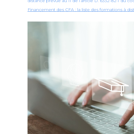
distance prévue au II de l’article D. 6332-82-1 du cod
Financement des CFA : la liste des formations à d