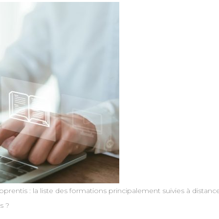
prentis : la liste des formations principalement suivies à dista
s ?