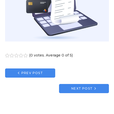
(
0 votes
. Average
0
of 5)
1
2
3
4
5
Navigation
PREV POST
de
l’article
NEXT POST