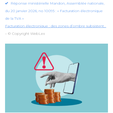
Réponse ministérielle Mandon, Assemblée nationale,
du 20 janvier 2026, no 10095 : « Facturation électronique
de la TVA »
Facturation électronique : des zones d’ombre subsistent…
– © Copyright WebLex