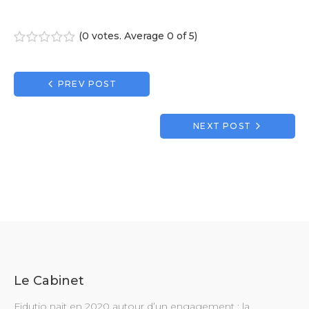
(
0 votes
. Average
0
of 5)
1
2
3
4
5
Navigation
PREV POST
de
l’article
NEXT POST
Le Cabinet
Fidutio nait en 2020 autour d’un engagement : la