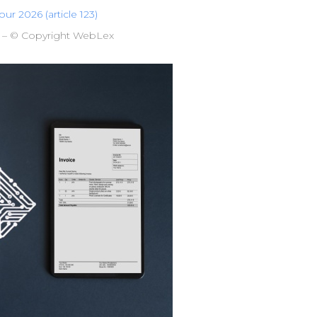
ur 2026 (article 123)
– © Copyright WebLex