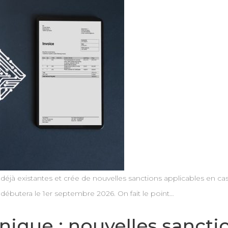
 déjà existantes et crée de nouvelles sanctions applicables en c
 débutera le 1er septembre 2026. On fait le point…
nique : nouvelles sancti