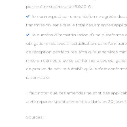
puisse être supérieur à 45 000 € ;
le non-respect par une plateforme agréée des o
transmission, sans que le total des amendes appliq
le numéro d’immatriculation d’une plateforme ag
obligations relatives à l’actualisation, dans l’annu
de réception des factures, ainsi qu’aux services mi
mise en demeure de se conformer à ses obligations
de preuve de nature à établir qu’elle s’est conform
raisonnable.
Il faut noter que ces amendes ne sont pas applicabl
a été réparée spontanément ou dans les 30 jours s
Sources :