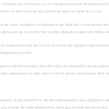
on constate une omission ou un manquement par l’entreprise à l’
le mette en demeure de s’y conformer dans un délai de 3 mois.
e de cette obligation à l’expiration du délai de 3 mois donne lie
 en demeure de se conformer à cette obligation dans un même dé
s chaque période de 3 mois au terme de laquelle l’administrati
bligation précitée.
bligations de transmission des données de transaction et de paie
endes appliquées au titre d’une même année civile puisse être su
:
ateur d’une plateforme de dématérialisation aux obligations d
 à la charge de cette plateforme, sans que le total des amendes