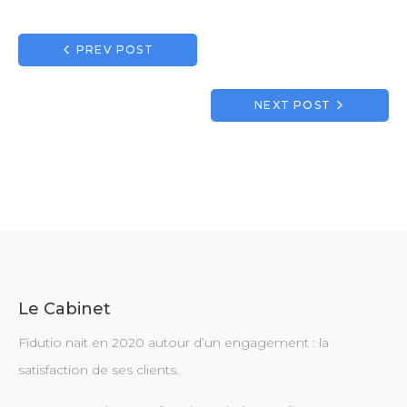
1
2
3
4
5
Navigation
PREV POST
de
l’article
NEXT POST
Le Cabinet
Fidutio nait en 2020 autour d’un engagement : la
satisfaction de ses clients.