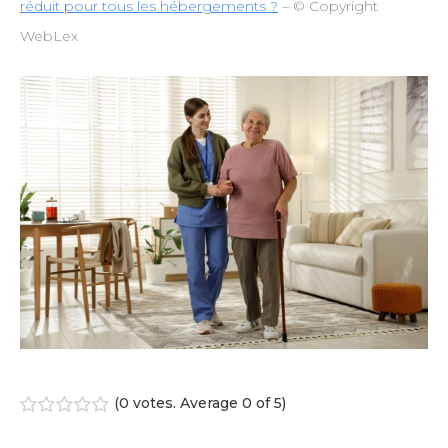
réduit pour tous les hébergements ?
– © Copyright
WebLex
(
0 votes
. Average
0
of 5)
1
2
3
4
5