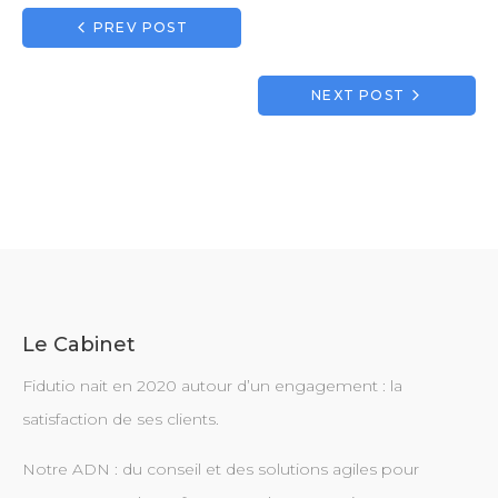
Navigation
PREV POST
de
l’article
NEXT POST
Le Cabinet
Fidutio nait en 2020 autour d’un engagement : la
satisfaction de ses clients.
Notre ADN : du conseil et des solutions agiles pour