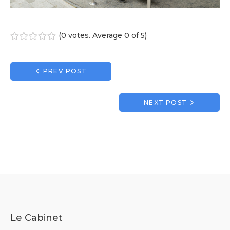
(
0 votes
. Average
0
of 5)
1
2
3
4
5
Navigation
PREV POST
de
l’article
NEXT POST
Le Cabinet