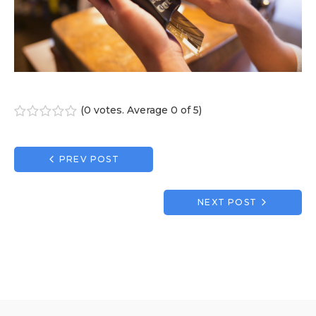
(
0 votes
. Average
0
of 5)
1
2
3
4
5
Navigation
PREV POST
de
l’article
NEXT POST