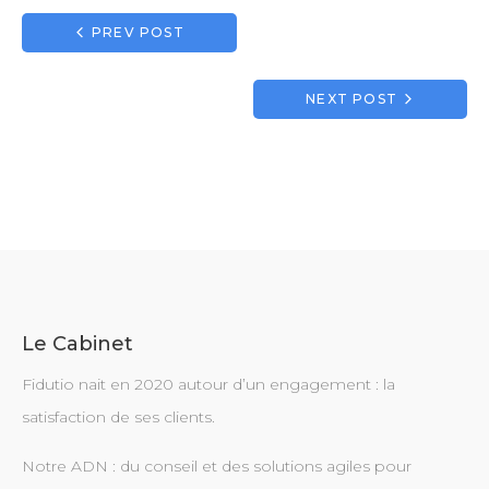
Navigation
PREV POST
de
l’article
NEXT POST
Le Cabinet
Fidutio nait en 2020 autour d’un engagement : la
satisfaction de ses clients.
Notre ADN : du conseil et des solutions agiles pour