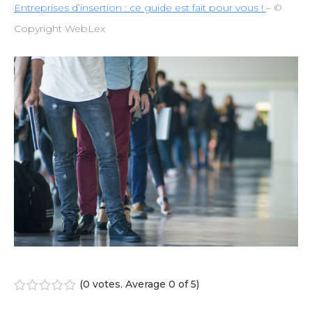
Entreprises d’insertion : ce guide est fait pour vous !
– ©
Copyright WebLex
(
0 votes
. Average
0
of 5)
1
2
3
4
5