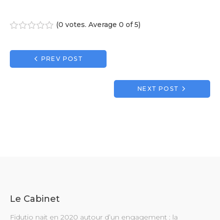
(
0 votes
. Average
0
of 5)
1
2
3
4
5
Navigation
PREV POST
de
l’article
NEXT POST
Le Cabinet
Fidutio nait en 2020 autour d’un engagement : la