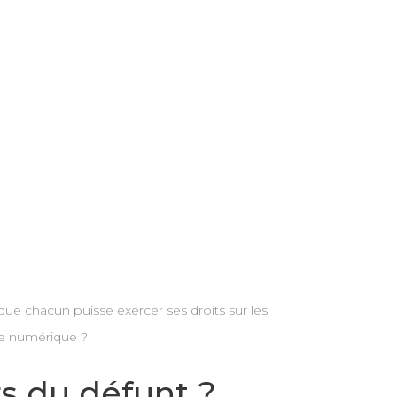
que chacun puisse exercer ses droits sur les
ce numérique ?
rs du défunt ?