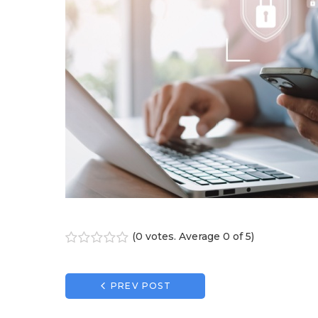
(
0 votes
. Average
0
of 5)
1
2
3
4
5
Navigation
PREV POST