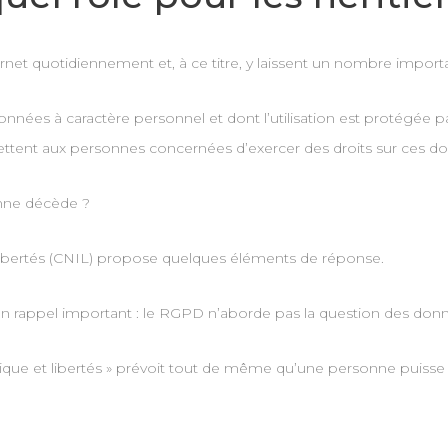
ternet quotidiennement et, à ce titre, y laissent un nombre import
nnées à caractère personnel et dont l’utilisation est protégée p
nt aux personnes concernées d’exercer des droits sur ces donn
onne décède ?
libertés (CNIL) propose quelques éléments de réponse.
 rappel important : le RGPD n’aborde pas la question des do
atique et libertés » prévoit tout de même qu’une personne puisse 