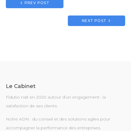
Navigation
PREV POST
de
l’article
NEXT POST
Le Cabinet
Fidutio nait en 2020 autour d’un engagement : la
satisfaction de ses clients.
Notre ADN : du conseil et des solutions agiles pour
accompagner la performance des entreprises.