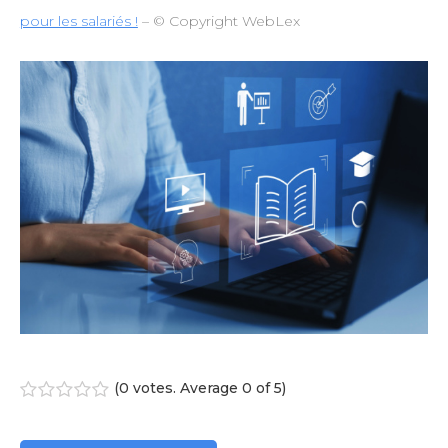
pour les salariés !
– © Copyright WebLex
(
0 votes
. Average
0
of 5)
1
2
3
4
5