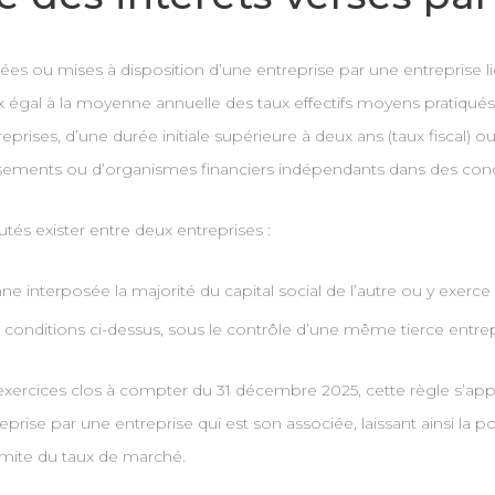
sées ou mises à disposition d’une entreprise par une entreprise 
ux égal à la moyenne annuelle des taux effectifs moyens pratiqués 
rises, d’une durée initiale supérieure à deux ans (taux fiscal) ou,
ssements ou d’organismes financiers indépendants dans des cond
és exister entre deux entreprises :
 interposée la majorité du capital social de l’autre ou y exerce e
les conditions ci-dessus, sous le contrôle d’une même tierce entrep
 exercices clos à compter du 31 décembre 2025, cette règle s’app
ise par une entreprise qui est son associée, laissant ainsi la po
limite du taux de marché.