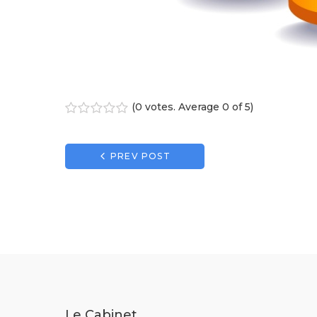
(
0 votes
. Average
0
of 5)
1
2
3
4
5
Navigation
PREV POST
de
l’article
Le Cabinet