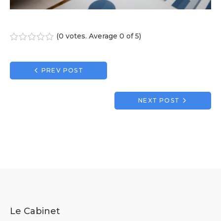
(
0 votes
. Average
0
of 5)
1
2
3
4
5
Navigation
PREV POST
de
l’article
NEXT POST
Le Cabinet