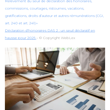
Relèvement du seuil de déclaration des honoraires,
commissions, courtages, ristournes, vacations,
gratifications, droits d’auteur et autres rémunérations (CGI,
art. 240 et art. 241) »
Déclaration d’honoraires DAS 2 : un seuil déclaratif en
hausse pour 2025
– © Copyright WebLex