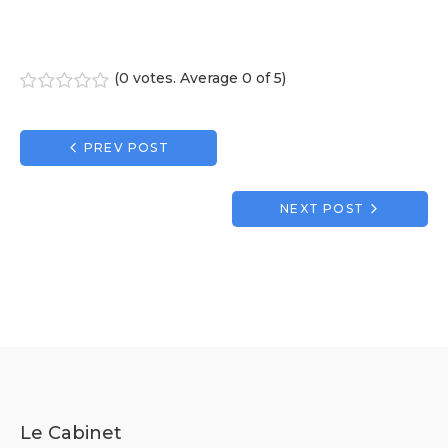
(
0 votes
. Average
0
of 5)
1
2
3
4
5
Navigation
PREV POST
de
l’article
NEXT POST
Le Cabinet