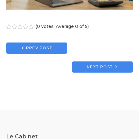
(
0 votes
. Average
0
of 5)
1
2
3
4
5
Navigation
PREV POST
de
l’article
NEXT POST
Le Cabinet