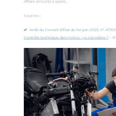
Affaire (encore) à suivre…
Sources :
Arrêt du Conseil d’État du 1er juin 2023, n° 4739
Contrôle technique des motos : ça s’accélère ?
– ©