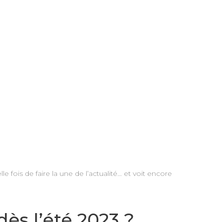
 fois de faire la une de l’actualité… et voit encore
ès l’été 2023 ?