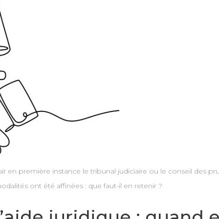
ir en première instance le tribunal judiciaire ou le conseil des 
odalités ont été affinées : que faut-il en retenir ?
’aide juridique : quand e