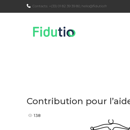
Skip
Contacts:
+(33) 01 82 39 39 80
,
hello@fidutio.fr
to
content
Contribution pour l’aide
138