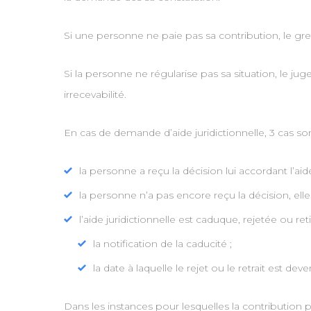
Si une personne ne paie pas sa contribution, le gr
Si la personne ne régularise pas sa situation, le jug
irrecevabilité.
En cas de demande d’aide juridictionnelle, 3 cas son
la personne a reçu la décision lui accordant l’aid
la personne n’a pas encore reçu la décision, elle
l’aide juridictionnelle est caduque, rejetée ou re
la notification de la caducité ;
la date à laquelle le rejet ou le retrait est deven
Dans les instances pour lesquelles la contribution po