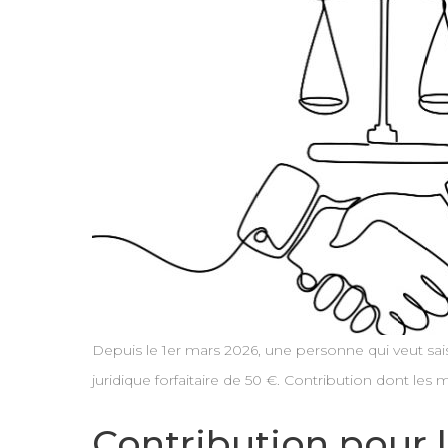
Depuis le 1er mars 2026, une personne qui veut sais
juridique forfaitaire de 50 €. Contribution dont les m
Contribution pour l