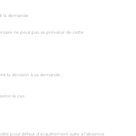
it la demande.
versaire ne peut pas se prévaloir de cette
joint la décision à sa demande ;
selon le cas :
abilité pour défaut d’acquittement suite à l’absence