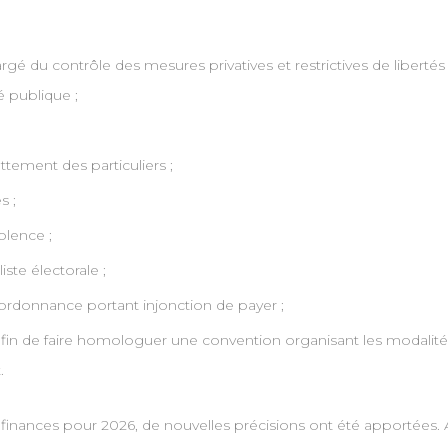
hargé du contrôle des mesures privatives et restrictives de liberté
é publique ;
ttement des particuliers ;
s ;
olence ;
ste électorale ;
l’ordonnance portant injonction de payer ;
s afin de faire homologuer une convention organisant les modalités
.
finances pour 2026, de nouvelles précisions ont été apportées. Ai