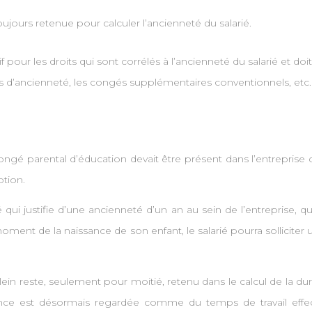
ujours retenue pour calculer l’ancienneté du salarié.
if pour les droits qui sont corrélés à l’ancienneté du salarié et 
 d’ancienneté, les congés supplémentaires conventionnels, etc.
u congé parental d’éducation devait être présent dans l’entrepris
ption.
qui justifie d’une ancienneté d’un an au sein de l’entreprise, que
moment de la naissance de son enfant, le salarié pourra solliciter
ein reste, seulement pour moitié, retenu dans le calcul de la du
sence est désormais regardée comme du temps de travail effec