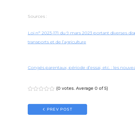
Sources :
Loi n° 2023-171 du 9 mars 2023 portant diverses dis
transports et de l’agriculture
Congés parentaux, période d’essai, etc. : les nouv
(
0 votes
. Average
0
of 5)
1
2
3
4
5
Navigation
PREV POST
de