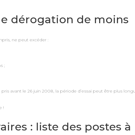
une dérogation de moins
pris, ne peut excéder :
s ;
is avant le 26 juin 2008, la période d’essai peut être plus long
 !
aires : liste des postes 