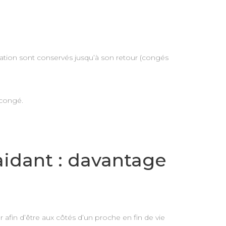
ucation sont conservés jusqu’à son retour (congés
 congé.
aidant : davantage
afin d’être aux côtés d’un proche en fin de vie