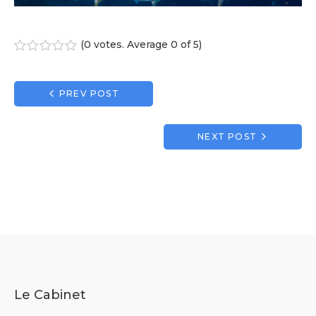
(
0 votes
. Average
0
of 5)
1
2
3
4
5
Navigation
PREV POST
de
l’article
NEXT POST
Le Cabinet