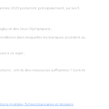
année 2023 porteront, principalement, sur les 5
ugby et des Jeux Olympiques) ;
s conditions dans lesquelles les banques accèdent au
es à ce sujet ;
ions : ont-ils des ressources suffisantes ? Sont-ils
ions mobiles, fichiers bancaires et dossiers