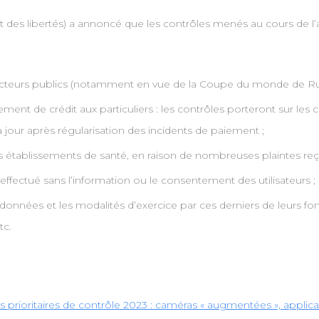
 des libertés) a annoncé que les contrôles menés au cours de l’
s acteurs publics (notamment en vue de la Coupe du monde de R
sement de crédit aux particuliers : les contrôles porteront sur le
 à jour après régularisation des incidents de paiement ;
es établissements de santé, en raison de nombreuses plaintes reçu
effectué sans l’information ou le consentement des utilisateurs ;
onnées et les modalités d’exercice par ces derniers de leurs fonct
tc.
s prioritaires de contrôle 2023 : caméras « augmentées », applicat