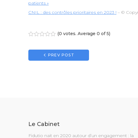
patients »
CNIL : des contrôles prioritaires en 2023 !
– © Copy
(
0 votes
. Average
0
of 5)
1
2
3
4
5
Navigation
PREV POST
de
l’article
Le Cabinet
Fidutio nait en 2020 autour d’un engagement : la