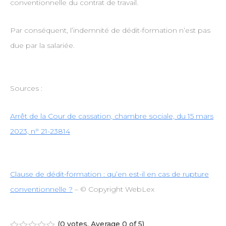
conventionnelle du contrat de travail.
Par conséquent, l’indemnité de dédit-formation n’est pas
due par la salariée.
Sources :
Arrêt de la Cour de cassation, chambre sociale, du 15 mars
2023, n° 21-23814
Clause de dédit-formation : qu’en est-il en cas de rupture
conventionnelle ?
– © Copyright WebLex
(
0 votes
. Average
0
of 5)