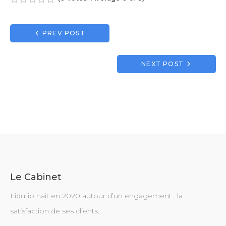
1
2
3
4
5
Navigation
PREV POST
de
l’article
NEXT POST
Le Cabinet
Fidutio nait en 2020 autour d’un engagement : la
satisfaction de ses clients.