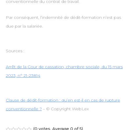
conventionnelle du contrat de travail.
Par conséquent, l’indemnité de dédit-formation n’est pas
due par la salariée.
Sources :
Arrêt de la Cour de cassation, chambre sociale, du 15 mars
2023, n° 21-23814
Clause de dédit-formation : qu’en est-il en cas de rupture
conventionnelle ?
– © Copyright WebLex
(
0 votes
. Average
0
of 5)