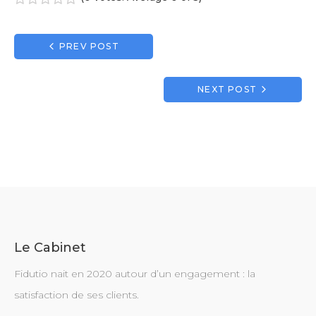
1
2
3
4
5
Navigation
PREV POST
de
l’article
NEXT POST
Le Cabinet
Fidutio nait en 2020 autour d’un engagement : la
satisfaction de ses clients.