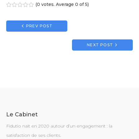
(
0 votes
. Average
0
of 5)
1
2
3
4
5
Navigation
PREV POST
de
l’article
NEXT POST
Le Cabinet
Fidutio nait en 2020 autour d’un engagement : la
satisfaction de ses clients.