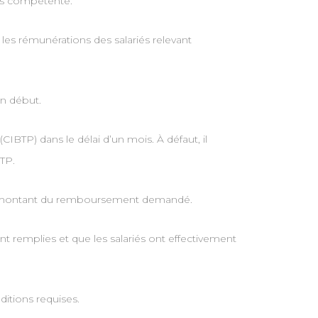
yés compétente.
 les rémunérations des salariés relevant
on début.
CIBTP) dans le délai d’un mois. À défaut, il
TP.
et le montant du remboursement demandé.
ont remplies et que les salariés ont effectivement
ditions requises.