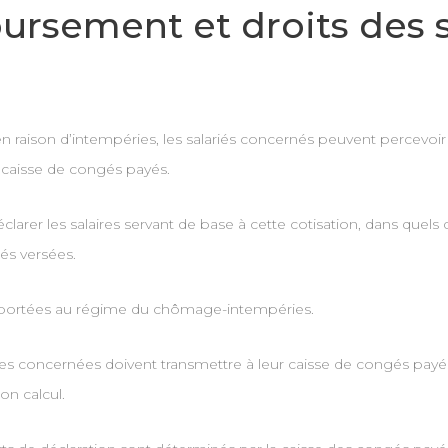
rsement et droits des sa
 raison d’intempéries, les salariés concernés peuvent percevoir
 caisse de congés payés.
er les salaires servant de base à cette cotisation, dans quels déla
és versées.
 apportées au régime du chômage-intempéries.
rises concernées doivent transmettre à leur caisse de congés pa
on calcul.