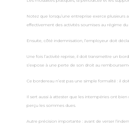
Les modalités pratiques, la périodicité et les sup
Notez que lorsqu’une entreprise exerce plusieurs act
effectivement des activités soumises au régime d
Ensuite, côté indemnisation, l’employeur doit déclar
Une fois l’activité reprise, il doit transmettre un b
s’expose à une perte de son droit au remboursement
Ce bordereau n’est pas une simple formalité : il d
Il sert aussi à attester que les intempéries ont bie
perçu les sommes dues.
Autre précision importante : avant de verser l’indemn