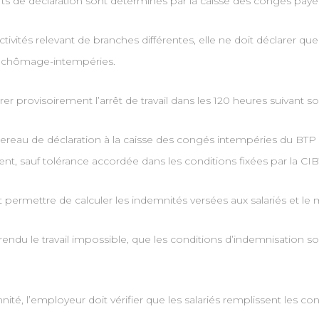
ports de déclaration sont déterminés par la caisse des congés pa
ivités relevant de branches différentes, elle ne doit déclarer que
u chômage-intempéries.
er provisoirement l’arrêt de travail dans les 120 heures suivant s
ordereau de déclaration à la caisse des congés intempéries du BTP (
, sauf tolérance accordée dans les conditions fixées par la CIB
oit permettre de calculer les indemnités versées aux salariés 
n rendu le travail impossible, que les conditions d’indemnisation s
ité, l’employeur doit vérifier que les salariés remplissent les con