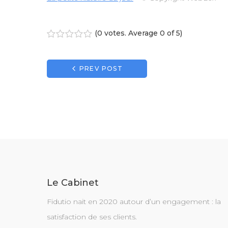
(
0 votes
. Average
0
of 5)
1
2
3
4
5
Navigation
PREV POST
de
l’article
Le Cabinet
Fidutio nait en 2020 autour d’un engagement : la
satisfaction de ses clients.