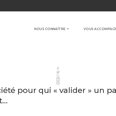
NOUS CONNAÎTRE
VOUS ACCOMPAG
Facebook
Twitter
Google+
LinkedIn
Pinterest
ociété pour qui « valider » un 
t…