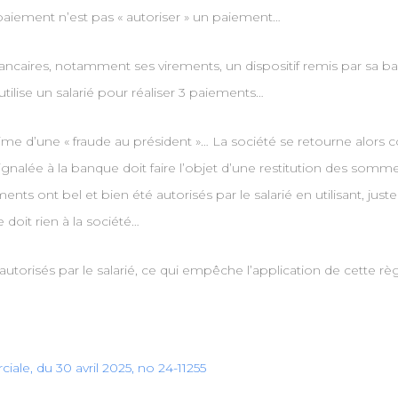
un paiement n’est pas « autoriser » un paiement…
 bancaires, notamment ses virements, un dispositif remis par sa 
’utilise un salarié pour réaliser 3 paiements…
time d’une « fraude au président »… La société se retourne alors c
ignalée à la banque doit faire l’objet d’une restitution des som
ents ont bel et bien été autorisés par le salarié en utilisant, just
doit rien à la société…
 autorisés par le salarié, ce qui empêche l’application de cette
ale, du 30 avril 2025, no 24-11255