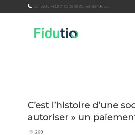
Skip
Contacts:
+(33) 01 82 39 39 80
,
hello@fidutio.fr
to
content
C’est l’histoire d’une s
autoriser » un paiemen
268