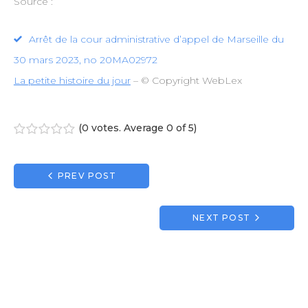
Source :
Arrêt de la cour administrative d’appel de Marseille du
30 mars 2023, no 20MA02972
La petite histoire du jour
– © Copyright WebLex
(
0 votes
. Average
0
of 5)
1
2
3
4
5
Navigation
PREV POST
de
l’article
NEXT POST