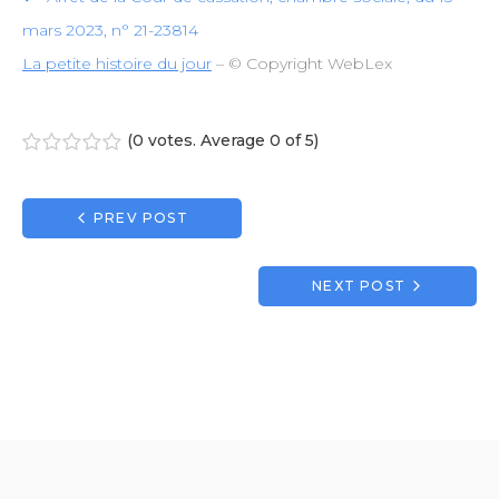
mars 2023, n° 21-23814
La petite histoire du jour
– © Copyright WebLex
(
0 votes
. Average
0
of 5)
1
2
3
4
5
Navigation
PREV POST
de
l’article
NEXT POST