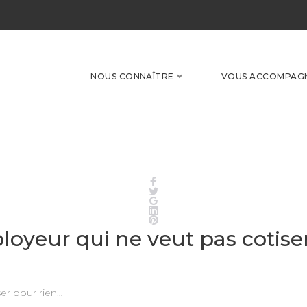
NOUS CONNAÎTRE
VOUS ACCOMPAG
Facebook
Twitter
Google+
LinkedIn
Pinterest
mployeur qui ne veut pas cotise
ser pour rien…