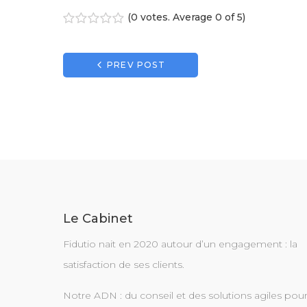
(
0 votes
. Average
0
of 5)
1
2
3
4
5
Navigation
PREV POST
de
l’article
Le Cabinet
Fidutio nait en 2020 autour d’un engagement : la
satisfaction de ses clients.
Notre ADN : du conseil et des solutions agiles pou