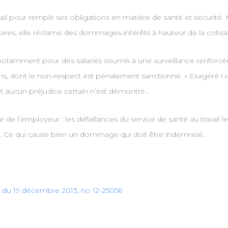
vail pour remplir ses obligations en matière de santé et sécurit
ires, elle réclame des dommages-intérêts à hauteur de la cotis
, notamment pour des salariés soumis à une surveillance renforcée
ons, dont le non-respect est pénalement sanctionné. « Exagéré ! 
et aucun préjudice certain n’est démontré…
 de l’employeur : les défaillances du service de santé au travail l
ns. Ce qui cause bien un dommage qui doit être indemnisé…
e, du 19 décembre 2013, no 12-25056