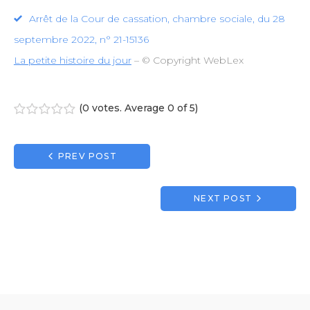
Arrêt de la Cour de cassation, chambre sociale, du 28
septembre 2022, n° 21-15136
La petite histoire du jour
– © Copyright WebLex
(
0 votes
. Average
0
of 5)
1
2
3
4
5
Navigation
PREV POST
de
l’article
NEXT POST