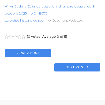
Arrêt de la Cour de cassation, chambre sociale, du 8
octobre 2025, no 24-19775
La petite histoire du jour
– © Copyright WebLex
(
0 votes
. Average
0
of 5)
1
2
3
4
5
Navigation
PREV POST
de
l’article
NEXT POST