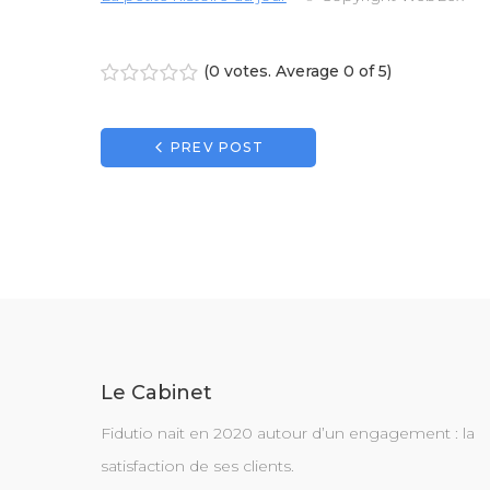
(
0 votes
. Average
0
of 5)
1
2
3
4
5
Navigation
PREV POST
de
l’article
Le Cabinet
Fidutio nait en 2020 autour d’un engagement : la
satisfaction de ses clients.