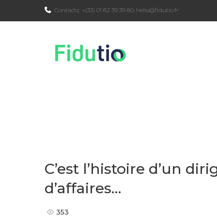
Skip
Contacts:
+(33) 01 82 39 39 80
,
hello@fidutio.fr
to
content
C’est l’histoire d’un dir
d’affaires…
353