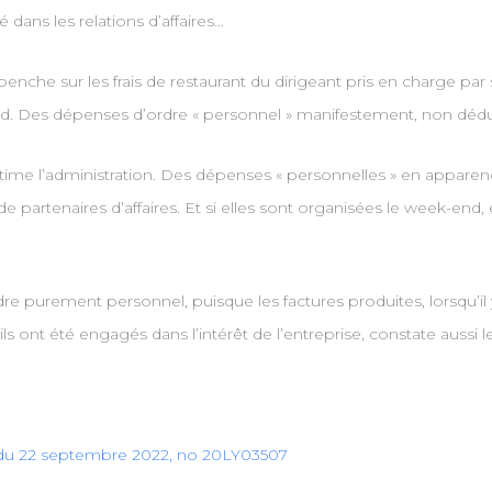
té dans les relations d’affaires…
 penche sur les frais de restaurant du dirigeant pris en charge par 
end. Des dépenses d’ordre « personnel » manifestement, non déd
time l’administration. Des dépenses « personnelles » en apparence
 de partenaires d’affaires. Et si elles sont organisées le week-end
purement personnel, puisque les factures produites, lorsqu’il y en
ils ont été engagés dans l’intérêt de l’entreprise, constate aussi 
on du 22 septembre 2022, no 20LY03507