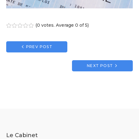
(
0 votes
. Average
0
of 5)
1
2
3
4
5
Navigation
PREV POST
de
l’article
NEXT POST
Le Cabinet